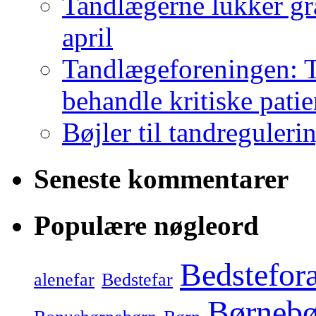
Tandlægerne lukker gr
april
Tandlægeforeningen: T
behandle kritiske patie
Bøjler til tandreguleri
Seneste kommentarer
Populære nøgleord
Bedstefor
alenefar
Bedstefar
Børnebø