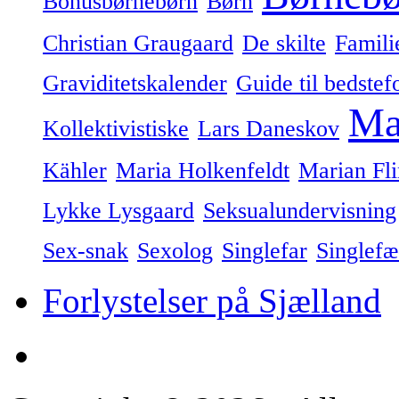
Bonusbørnebørn
Børn
Christian Graugaard
De skilte
Famili
Graviditetskalender
Guide til bedstef
Ma
Kollektivistiske
Lars Daneskov
Kähler
Maria Holkenfeldt
Marian Fl
Lykke Lysgaard
Seksualundervisning
Sex-snak
Sexolog
Singlefar
Singlefæ
Forlystelser på Sjælland