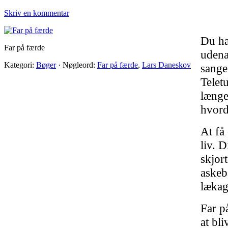
Skriv en kommentar
Du ha
Far på færde
udena
Kategori:
Bøger
·
Nøgleord:
Far på færde
,
Lars Daneskov
sange
Telet
længe
hvord
At få 
liv. D
skjort
askebæ
lækag
Far p
at bli