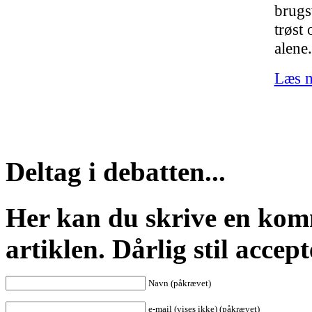
brugs
trøst 
alene.
Læs m
Deltag i debatten...
Her kan du skrive en komm
artiklen. Dårlig stil accept
Navn (påkrævet)
e-mail (vises ikke) (påkrævet)