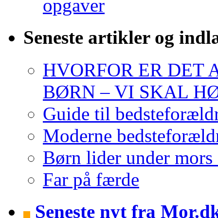
opgaver
Seneste artikler og ind
HVORFOR ER DET A
BØRN – VI SKAL H
Guide til bedsteforæld
Moderne bedsteforældr
Børn lider under mors 
Far på færde
Seneste nyt fra Mor.d