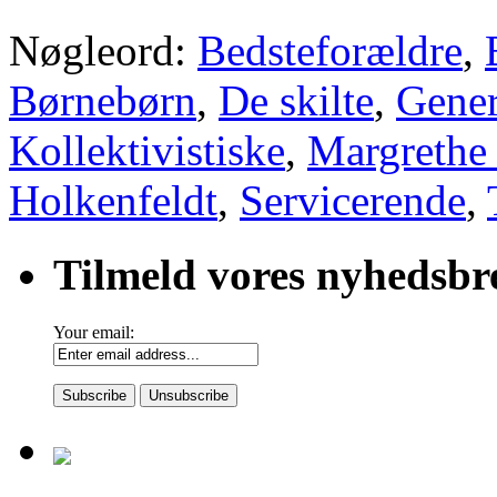
Nøgleord:
Bedsteforældre
,
Børnebørn
,
De skilte
,
Gener
Kollektivistiske
,
Margrethe
Holkenfeldt
,
Servicerende
,
Tilmeld vores nyhedsbr
Your email: