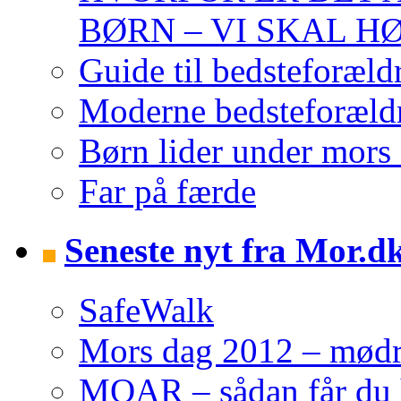
BØRN – VI SKAL H
Guide til bedsteforæld
Moderne bedsteforældr
Børn lider under mors 
Far på færde
Seneste nyt fra Mor.d
SafeWalk
Mors dag 2012 – mødre 
MOAR – sådan får du h