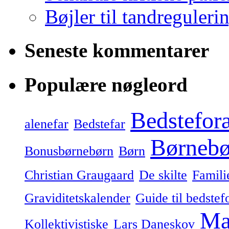
Bøjler til tandreguleri
Seneste kommentarer
Populære nøgleord
Bedstefor
alenefar
Bedstefar
Børnebø
Bonusbørnebørn
Børn
Christian Graugaard
De skilte
Famili
Graviditetskalender
Guide til bedstef
Ma
Kollektivistiske
Lars Daneskov