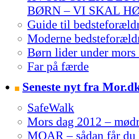
BØRN – VI SKAL H
Guide til bedsteforæld
Moderne bedsteforældr
Børn lider under mors 
Far på færde
Seneste nyt fra Mor.d
SafeWalk
Mors dag 2012 – mødre 
MOAR – sådan får du h