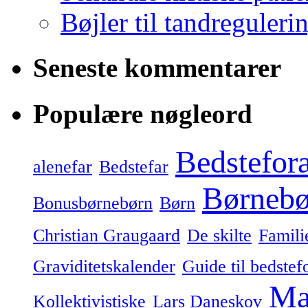
Bøjler til tandreguleri
Seneste kommentarer
Populære nøgleord
Bedstefor
alenefar
Bedstefar
Børnebø
Bonusbørnebørn
Børn
Christian Graugaard
De skilte
Famili
Graviditetskalender
Guide til bedstef
Ma
Kollektivistiske
Lars Daneskov