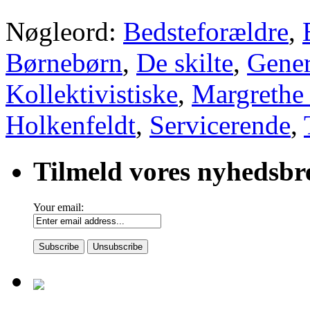
Nøgleord:
Bedsteforældre
,
Børnebørn
,
De skilte
,
Gener
Kollektivistiske
,
Margrethe
Holkenfeldt
,
Servicerende
,
Tilmeld vores nyhedsbr
Your email: