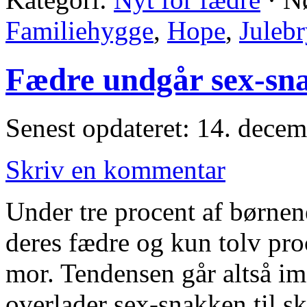
Familiehygge
,
Hope
,
Juleb
Fædre undgår sex-sn
Senest opdateret: 14. dece
Skriv en kommentar
Under tre procent af børnen
deres fædre og kun tolv proc
mor. Tendensen går altså im
overlader sex-snakken til s