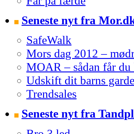
Far på færde
Seneste nyt fra Mor.d
SafeWalk
Mors dag 2012 – mødre 
MOAR – sådan får du h
Udskift dit barns garde
Trendsales
Seneste nyt fra Tandpl
Bro 3 led