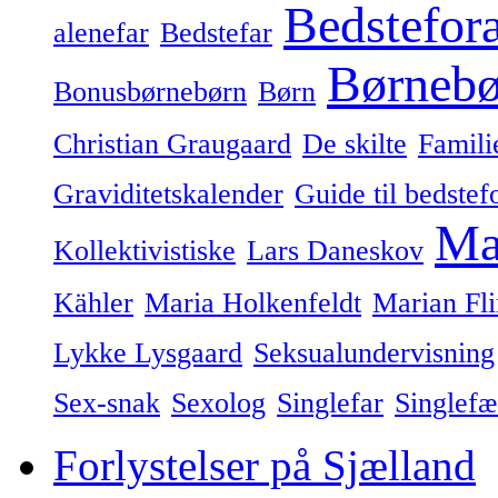
Bedstefor
alenefar
Bedstefar
Børnebø
Bonusbørnebørn
Børn
Christian Graugaard
De skilte
Famili
Graviditetskalender
Guide til bedstef
Ma
Kollektivistiske
Lars Daneskov
Kähler
Maria Holkenfeldt
Marian Fl
Lykke Lysgaard
Seksualundervisning
Sex-snak
Sexolog
Singlefar
Singlefæ
Forlystelser på Sjælland