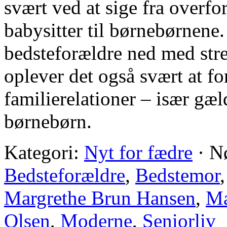
svært ved at sige fra overfo
babysitter til børnebørnene
bedsteforældre ned med str
oplever det også svært at fo
familierelationer – især gæl
børnebørn.
Kategori:
Nyt for fædre
·
N
Bedsteforældre
,
Bedstemor
Margrethe Brun Hansen
,
Ma
Olsen
,
Moderne
,
Seniorliv